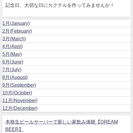
記念日、大切な日にカクテルを作ってみませんか！
1月(January)
2月(February)
3月(March)
4月(April)
5月(May)
6月(June)
7月(July)
8月(August)
9月(September)
10月(October)
11月(November)
12月(December)
本格生ビールサーバーで新しい家飲み体験【DREAM
BEER】