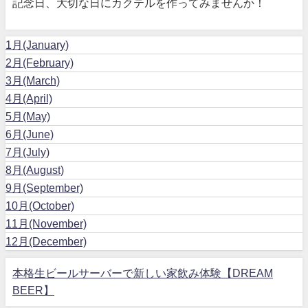
記念日、大切な日にカクテルを作ってみませんか！
1月(January)
2月(February)
3月(March)
4月(April)
5月(May)
6月(June)
7月(July)
8月(August)
9月(September)
10月(October)
11月(November)
12月(December)
本格生ビールサーバーで新しい家飲み体験【DREAM
BEER】