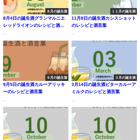
８月の誕生酒
１１月の誕生酒
8月4日の誕生酒グランマルニエ
11月8日の誕生酒カシスショット
レッドライオンのレシピと酒言
のレシピと酒言葉
葉
...
...
９月の誕生酒
３月の誕生酒
9月5日の誕生酒カルーアリッキ
3月14日の誕生酒ビターカルーア
ーのレシピと酒言葉
ミルクのレシピと酒言葉
...
...