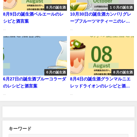
８月の誕生酒
１０月の誕生酒
8月9日の誕生酒ベルエールのレ
10月30日の誕生酒カンパリグレ
シピと酒言葉
ープフルーツマティーニのレシ
ピと酒言葉
...
...
６月の誕生酒
８月の誕生酒
6月27日の誕生酒ブルーコラーダ
8月4日の誕生酒グランマルニエ
のレシピと酒言葉
レッドライオンのレシピと酒言
葉
...
...
キーワード