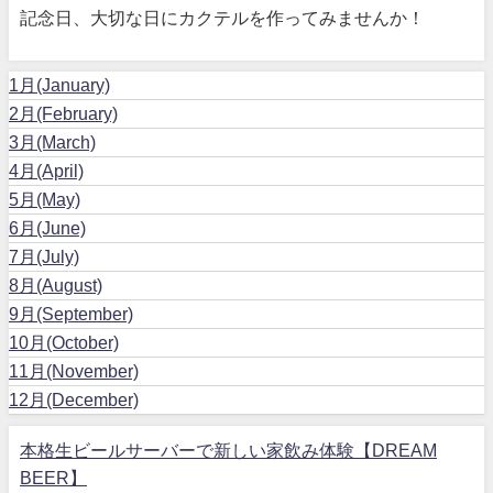
記念日、大切な日にカクテルを作ってみませんか！
1月(January)
2月(February)
3月(March)
4月(April)
5月(May)
6月(June)
7月(July)
8月(August)
9月(September)
10月(October)
11月(November)
12月(December)
本格生ビールサーバーで新しい家飲み体験【DREAM
BEER】