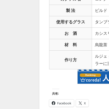
製 法
ビルド
使用するグラス
タンブ
お 酒
カシス
材 料
烏龍茶
ルジェ
作り方
ラーに
共有:
Facebook
X