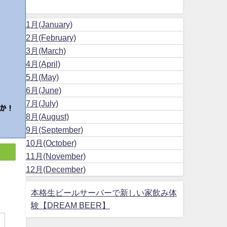
1月(January)
2月(February)
3月(March)
4月(April)
5月(May)
6月(June)
7月(July)
8月(August)
9月(September)
10月(October)
11月(November)
12月(December)
本格生ビールサーバーで新しい家飲み体
験【DREAM BEER】