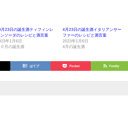
0月23日の誕生酒ティフィンレ
4月23日の誕生酒イタリアンサー
モンソーダのレシピと酒言葉
ファーのレシピと酒言葉
023年1月6日
2023年1月6日
１０月の誕生酒
4月の誕生酒
はてブ
Pocket
Feedly