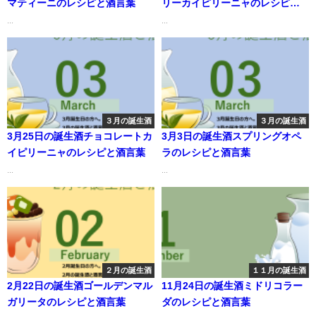
マティーニのレシピと酒言葉
リーカイピリーニャのレシピと
酒言葉
...
...
３月の誕生酒
３月の誕生酒
3月25日の誕生酒チョコレートカ
3月3日の誕生酒スプリングオペ
イピリーニャのレシピと酒言葉
ラのレシピと酒言葉
...
...
２月の誕生酒
１１月の誕生酒
2月22日の誕生酒ゴールデンマル
11月24日の誕生酒ミドリコラー
ガリータのレシピと酒言葉
ダのレシピと酒言葉