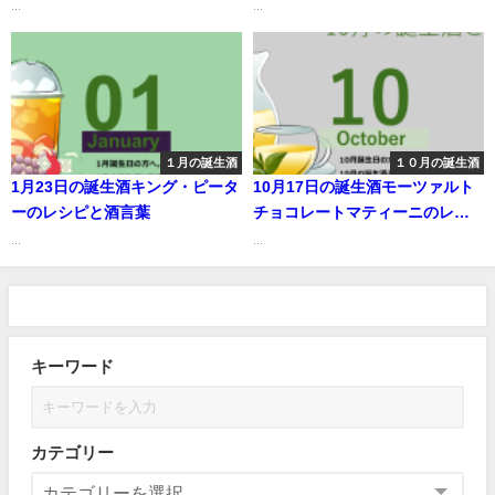
...
...
１月の誕生酒
１０月の誕生酒
1月23日の誕生酒キング・ピータ
10月17日の誕生酒モーツァルト
ーのレシピと酒言葉
チョコレートマティーニのレシ
ピと酒言葉
...
...
キーワード
カテゴリー