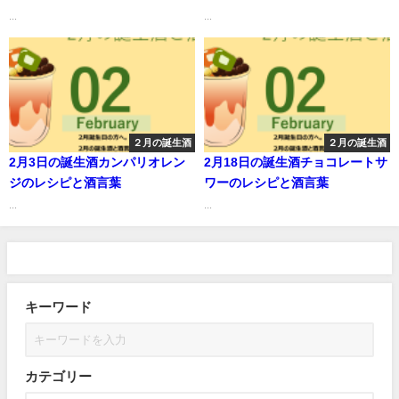
葉
...
...
２月の誕生酒
２月の誕生酒
2月3日の誕生酒カンパリオレン
2月18日の誕生酒チョコレートサ
ジのレシピと酒言葉
ワーのレシピと酒言葉
...
...
キーワード
カテゴリー